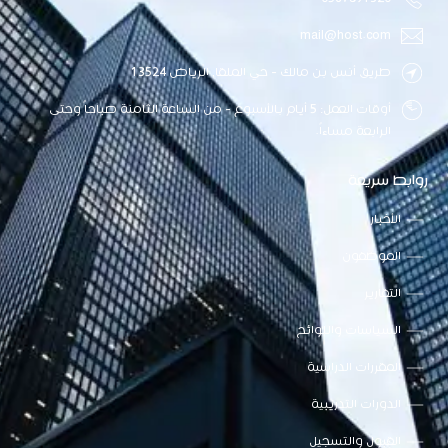
mail@host.com
طريق أنس بن مالك - حي الملقا, الرياض 13524
أوقات العمل: 5 أيام بالأسبوع - من الساعة الثامنة صباحاً وحتى
الرابعة مساءاً.
روابط سريعة
الأخبار
الموظفون
التقارير
السياسات واللوائح
المقررات الدراسية
الدورات التدريبية
القبول والتسجيل