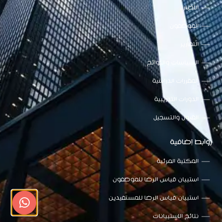
الأخبار
الموظفون
التقارير
السياسات واللوائح
المقررات الدراسية
الدورات التدريبية
القبول والتسجيل
روابط إضافية
المكتبة المرئية
استبيان قياس الرضا للموظفون
استبيان قياس الرضا للمستفيدين
نتائج الاستبيانات