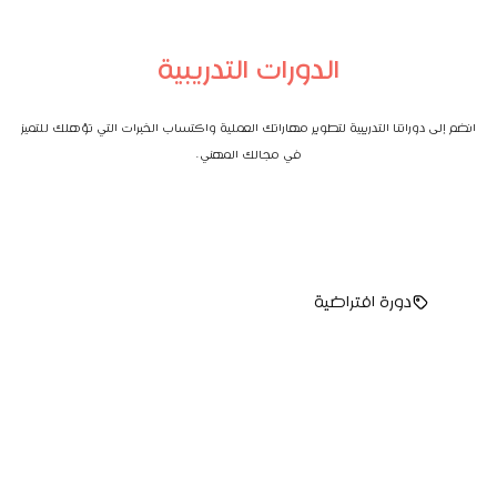
الدورات التدريبية
انضم إلى دوراتنا التدريبية لتطوير مهاراتك العملية واكتساب الخبرات التي تؤهلك للتميز
في مجالك المهني.
دورة افتراضية
Professional content writing course
Contrary to popular belief, Lorem Ipsum is not random text.
Rather, it has roots in classical Latin literature dating...
سجل الآن
التفاصيل