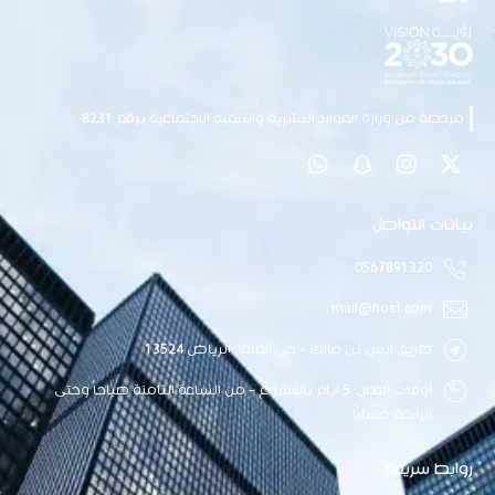
مرخصة من وزارة الموارد البشرية والتنمية الاجتماعية برقم 8231
بيانات التواصل
0567891320
mail@host.com
طريق أنس بن مالك - حي الملقا, الرياض 13524
أوقات العمل: 5 أيام بالأسبوع - من الساعة الثامنة صباحاً وحتى
الرابعة مساءاً.
روابط سريعة