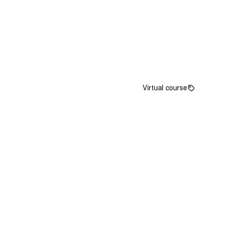
Virtual course
دورة كتابة المحتوى الاحترافي
خلافاَ للإعتقاد السائد فإن لوريم إيبسوم ليس نصاَ عشوائياً، بل
إن له جذور في الأدب اللاتيني الكلاسيكي منذ العام 45 قبل...
سجل الآن
التفاصيل