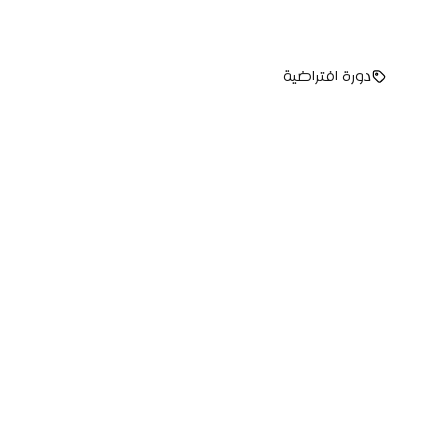
دورة افتراضية
International Computer Driving License course
There is a long-established fact that the readable content of
a page will distract the reader from focusing on the ex...
سجل الآن
التفاصيل