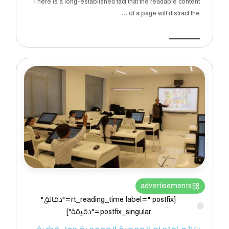
There is a long-established fact that the readable content
of a page will distract the ...
اقرأ المزيد
advertisements
[rt_reading_time label=" postfix="دقائق"
postfix_singular="دقيقة"]