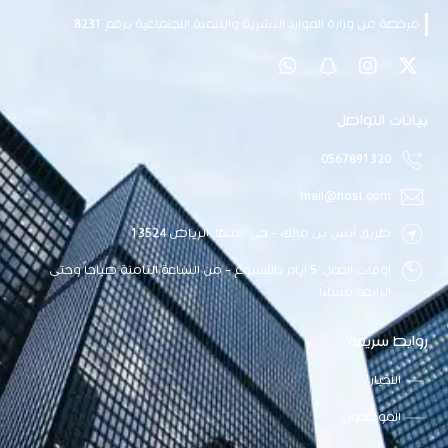
مرخصة من وزارة الموارد البشرية والتنمية الاجتماعية برقم 8231
بيانات التواصل
0567891320
mail@host.com
طريق أنس بن مالك - حي الملقا, الرياض 13524
أوقات العمل: 5 أيام بالأسبوع - من الساعة الثامنة صباحاً وحتى
الرابعة مساءاً.
روابط سريعة
الأخبار
الموظفون