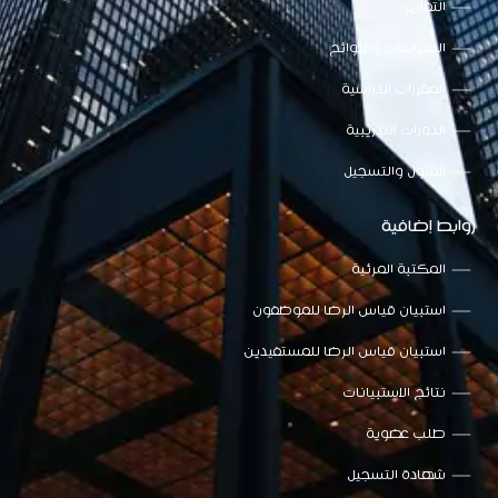
التقارير
السياسات واللوائح
المقررات الدراسية
الدورات التدريبية
القبول والتسجيل
روابط إضافية
المكتبة المرئية
استبيان قياس الرضا للموظفون
استبيان قياس الرضا للمستفيدين
نتائج الاستبيانات
طلب عضوية
شهادة التسجيل