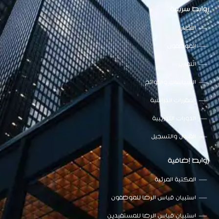
روابط سريعة
الأخبار
الموظفون
التقارير
السياسات واللوائح
المقررات الدراسية
الدورات التدريبية
القبول والتسجيل
روابط إضافية
المكتبة المرئية
استبيان قياس الرضا للموظفون
استبيان قياس الرضا للمستفيدين