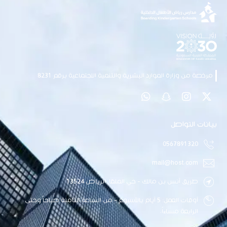
مرخصة من وزارة الموارد البشرية والتنمية الاجتماعية برقم 8231
بيانات التواصل
0567891320
mail@host.com
طريق أنس بن مالك - حي الملقا, الرياض 13524
أوقات العمل: 5 أيام بالأسبوع - من الساعة الثامنة صباحاً وحتى
الرابعة مساءاً.