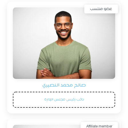
عضو منتسب
صالح محمد النصيري
نائب رئيس مجلس الإدارة
Affiliate member