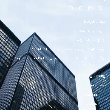
بيانات التواصل
0567891320
mail@host.com
طريق أنس بن مالك - حي الملقا, الرياض 13524
أوقات العمل: 5 أيام بالأسبوع - من الساعة الثامنة صباحاً وحتى
الرابعة مساءاً.
روابط سريعة
الأخبار
الموظفون
التقارير