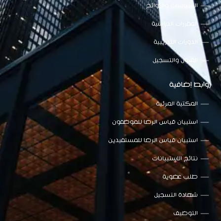
السياسات واللوائح
المقررات الدراسية
الدورات التدريبية
القبول والتسجيل
روابط إضافية
المكتبة المرئية
استبيان قياس الرضا للموظفون
استبيان قياس الرضا للمستفيدين
نتائج الاستبيانات
طلب عضوية
شهادة التسجيل
التوظيف