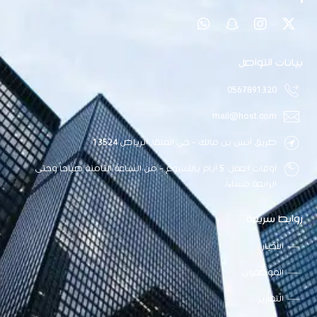
بيانات التواصل
0567891320
mail@host.com
طريق أنس بن مالك - حي الملقا, الرياض 13524
أوقات العمل: 5 أيام بالأسبوع - من الساعة الثامنة صباحاً وحتى
الرابعة مساءاً.
روابط سريعة
الأخبار
الموظفون
التقارير