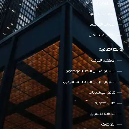
السياسات واللوائح
المقررات الدراسية
الدورات التدريبية
القبول والتسجيل
روابط إضافية
المكتبة المرئية
استبيان قياس الرضا للموظفون
استبيان قياس الرضا للمستفيدين
نتائج الاستبيانات
طلب عضوية
شهادة التسجيل
التوظيف