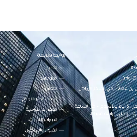
ل
روابط سريعة
05
الأخبار
mail@
الموظفون
بن مالك - حي الملقا, الرياض
التقارير
السياسات واللوائح
أوقات العمل: 5 أيام بالأسبوع - من الساعة
المقررات الدراسية
احاً وحتى الرابعة مساءاً.
الدورات التدريبية
القبول والتسجيل