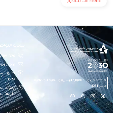
اضغط هنا للتقديم
بيانات التواص
67891320
host.com
طريق أنس 
13524
مرخصة من وزارة الموارد البشرية والتنمية الاجتماعية
برقم 8231
الثامنة صب