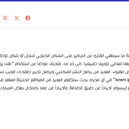
ما سيلهي القارئ عن التركيز على الشكل الخارجي للنص أو شكل توضع
ها تعطي توزيعاَ طبيعياَ -إلى حد ما- للأحرف عوضاً عن استخدام “هنا ي
قروء. العديد من برامح النشر المكتبي وبرامح تحرير صفحات الويب تس
إيبسوم بشكل إفتراضي كنموذج عن النص، وإذا قمت بإدخال “lorem ipsum” في أي محرك بحث ستظهر العديد من المواقع الحديثة ا
سوم، أحياناً عن طريق الصدفة، وأحياناً عن عمد كإدخال بعض العبارات