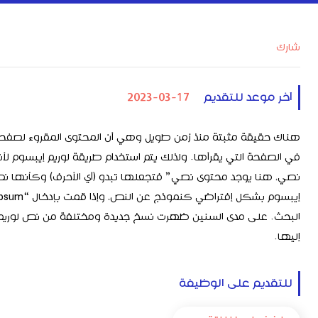
شارك
2023-03-17
آخر موعد للتقديم
هناك حقيقة مثبتة منذ زمن طويل وهي أن المحتوى المقروء لصفحة 
في الصفحة التي يقرأها. ولذلك يتم استخدام طريقة لوريم إيبسوم لأن
نصي، هنا يوجد محتوى نصي” فتجعلها تبدو (أي الأحرف) وكأنها نص م
البحث. على مدى السنين ظهرت نسخ جديدة ومختلفة من نص لوريم إيب
إليها.
للتقديم على الوظيفة