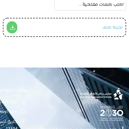
تجربة ملف
بيانات التواص
67891320
host.com
طريق أنس 
13524