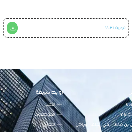
تجربة ٣١-٧
ل
روابط سريعة
05
الأخبار
mail@
الموظفون
بن مالك - حي الملقا, الرياض
التقارير