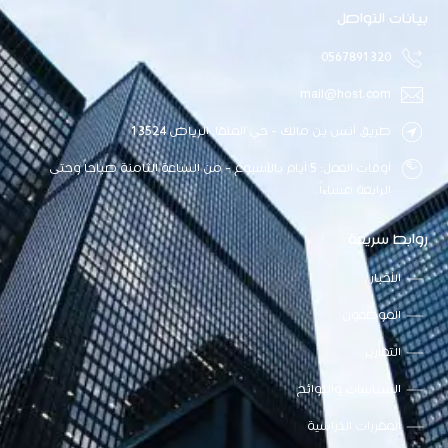
بيانات التواصل
0567891320
mail@host.com
طريق أنس بن مالك - حي الملقا, الرياض 13524
أوقات العمل: 5 أيام بالأسبوع - من الساعة الثامنة صباحاً وحتى
الرابعة مساءاً.
روابط سريعة
الأخبار
الموظفون
التقارير
السياسات واللوائح
المقررات الدراسية