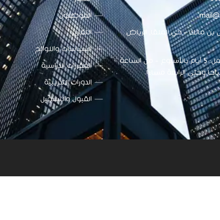
mail@
الموظفون
بن مالك - حي الملقا, الرياض
التقارير
السياسات واللوائح
أوقات العمل: 5 أيام بالأسبوع - من الساعة
المقررات الدراسية
احاً وحتى الرابعة مساءاً.
الدورات التدريبية
القبول والتسجيل