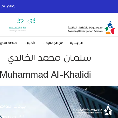
إعلان: تم فتح با
الرئيسية
عن الجمعية
الأخبار
منصة التدري
سلمان محمد الخالدي
Muhammad Al-Khalidi
بيانات التواص
67891320