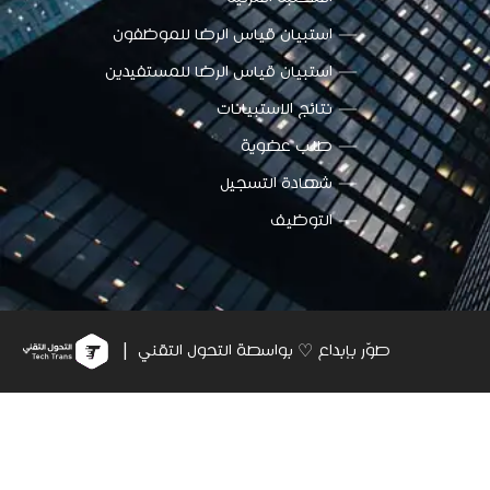
استبيان قياس الرضا للموظفون
استبيان قياس الرضا للمستفيدين
نتائج الاستبيانات
طلب عضوية
شهادة التسجيل
التوظيف
طوّر بإبداع ♡ بواسطة التحول التقني |